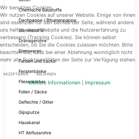
Wir benutzen Cookies
Chemische Baustoffe
Wir nutzen Cookies auf unserer Website. Einige von ihnen
Dachpappe / Bitumenpappe
sind essenziell für den Betrieb der Seite, während andere
uns helfen, diese Website und die Nutzererfahrung zu
Dämmstoffe
verbessern (Tracking Cookies). Sie können selbst
Dränagerohre
entscheiden, ob Sie die Cookies zulassen möchten. Bitte
Eisenwaren
beachten Sie, dass bei einer Ablehnung womöglich nicht
mehr alle Funktionalitäten der Seite zur Verfügung stehen.
Farben und Lacke
Fensterbänke
AKZEPTIEREN
ABLEHNEN
Fliesenkleber
Weitere Informationen
|
Impressum
Folien / Säcke
Geflechte / Gitter
Gipsputze
Hauskanal
HT Abflussrohre