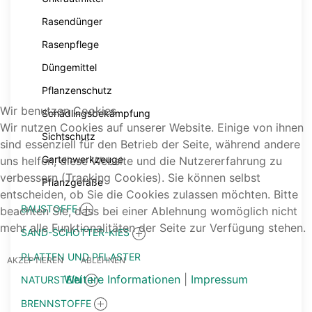
Rasendünger
Rasenpflege
Düngemittel
Pflanzenschutz
Wir benutzen Cookies
Schädlingsbekämpfung
Wir nutzen Cookies auf unserer Website. Einige von ihnen
Sichtschutz
sind essenziell für den Betrieb der Seite, während andere
Gartenwerkzeuge
uns helfen, diese Website und die Nutzererfahrung zu
verbessern (Tracking Cookies). Sie können selbst
Pflanzgefäße
entscheiden, ob Sie die Cookies zulassen möchten. Bitte
BAUSTOFFE
beachten Sie, dass bei einer Ablehnung womöglich nicht
mehr alle Funktionalitäten der Seite zur Verfügung stehen.
SAND-SCHOTTER-KIES
PLATTEN UND PFLASTER
AKZEPTIEREN
ABLEHNEN
Weitere Informationen
|
Impressum
NATURSTEIN
BRENNSTOFFE