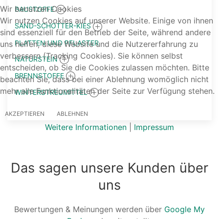
Wir benutzen Cookies
BAUSTOFFE
Wir nutzen Cookies auf unserer Website. Einige von ihnen
SAND-SCHOTTER-KIES
sind essenziell für den Betrieb der Seite, während andere
PLATTEN UND PFLASTER
uns helfen, diese Website und die Nutzererfahrung zu
verbessern (Tracking Cookies). Sie können selbst
NATURSTEIN
entscheiden, ob Sie die Cookies zulassen möchten. Bitte
BRENNSTOFFE
beachten Sie, dass bei einer Ablehnung womöglich nicht
mehr alle Funktionalitäten der Seite zur Verfügung stehen.
WINTERSTREUMITTEL
AKZEPTIEREN
ABLEHNEN
Weitere Informationen
|
Impressum
Das sagen unsere Kunden über
uns
Bewertungen & Meinungen werden über
Google My