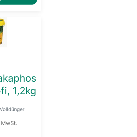
kaphos
i, 1,2kg
 Volldünger
. MwSt.