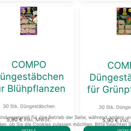
COMPO
COM
üngestäbchen
Düngest
ür Blühpflanzen
für Grünp
30 Stk. Düngestäbchen
30 Stk. Düng
ind essenziell für den Betrieb der Seite, während andere u
5,90 €
inkl. MwSt.
5,90 €
inkl
den, ob Sie die Cookies zulassen möchten. Bitte beachten S
DETAILS
DETAIL