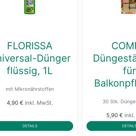
FLORISSA
COM
iversal-Dünger
Düngest
flüssig, 1L
fü
Balkonpf
mit Mikronährstoffen
30 Stk. Düng
4,90 €
inkl. MwSt.
5,90 €
inkl
DETAILS
DETAIL