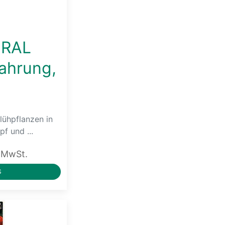
RAL
ahrung,
Blühpflanzen in
f und ...
. MwSt.
S