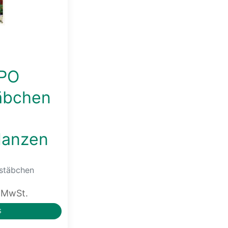
PO
äbchen
r
lanzen
estäbchen
. MwSt.
S