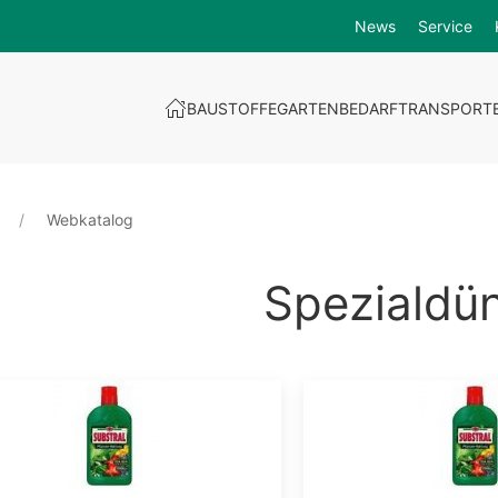
News
Service
BAUSTOFFE
GARTENBEDARF
TRANSPORT
Webkatalog
Spezialdü