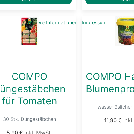
Weitere Informationen
|
Impressum
COMPO
COMPO Ha
üngestäbchen
Blumenprof
für Tomaten
wasserlöslicher
30 Stk. Düngestäbchen
11,90 €
inkl
5,90 €
inkl. MwSt.