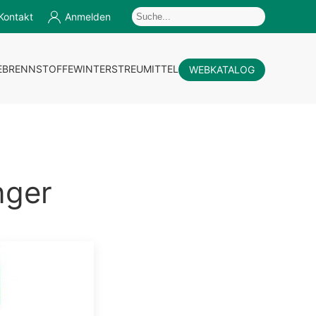
Kontakt
Anmelden
E
BRENNSTOFFE
WINTERSTREUMITTEL
WEBKATALOG
nger