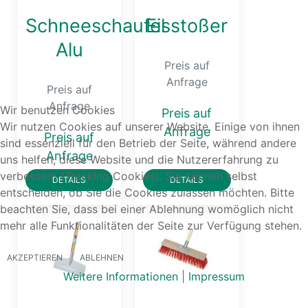
Schneeschaufel
Eisstoßer
Alu
Preis auf
Anfrage
Preis auf
Anfrage
Wir benutzen Cookies
Preis auf
Wir nutzen Cookies auf unserer Website. Einige von ihnen
Anfrage
Preis auf
sind essenziell für den Betrieb der Seite, während andere
Anfrage
uns helfen, diese Website und die Nutzererfahrung zu
verbessern (Tracking Cookies). Sie können selbst
DETAILS
DETAILS
entscheiden, ob Sie die Cookies zulassen möchten. Bitte
beachten Sie, dass bei einer Ablehnung womöglich nicht
mehr alle Funktionalitäten der Seite zur Verfügung stehen.
AKZEPTIEREN
ABLEHNEN
Weitere Informationen
|
Impressum