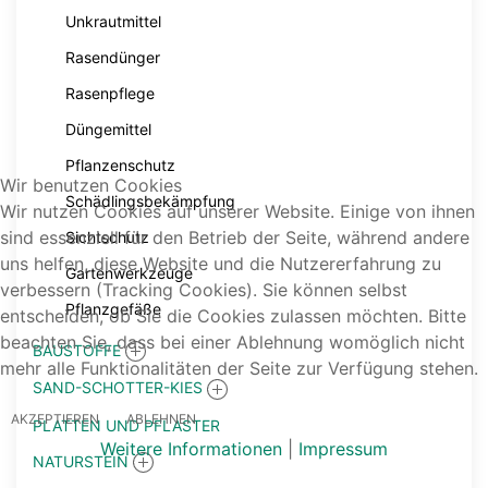
Unkrautmittel
Rasendünger
Rasenpflege
Düngemittel
Pflanzenschutz
Wir benutzen Cookies
Schädlingsbekämpfung
Wir nutzen Cookies auf unserer Website. Einige von ihnen
sind essenziell für den Betrieb der Seite, während andere
Sichtschutz
uns helfen, diese Website und die Nutzererfahrung zu
Gartenwerkzeuge
verbessern (Tracking Cookies). Sie können selbst
Pflanzgefäße
entscheiden, ob Sie die Cookies zulassen möchten. Bitte
beachten Sie, dass bei einer Ablehnung womöglich nicht
BAUSTOFFE
mehr alle Funktionalitäten der Seite zur Verfügung stehen.
SAND-SCHOTTER-KIES
AKZEPTIEREN
ABLEHNEN
PLATTEN UND PFLASTER
Weitere Informationen
|
Impressum
NATURSTEIN