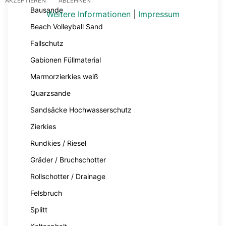
AKZEPTIEREN
ABLEHNEN
Bausande
Weitere Informationen
|
Impressum
Beach Volleyball Sand
Fallschutz
Gabionen Füllmaterial
Marmorzierkies weiß
Quarzsande
Sandsäcke Hochwasserschutz
Zierkies
Rundkies / Riesel
Gräder / Bruchschotter
Rollschotter / Drainage
Felsbruch
Splitt