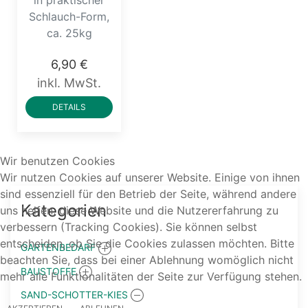
in praktischer
Schlauch-Form,
ca. 25kg
6,90 €
inkl. MwSt.
DETAILS
Wir benutzen Cookies
Wir nutzen Cookies auf unserer Website. Einige von ihnen
sind essenziell für den Betrieb der Seite, während andere
Kategorien
uns helfen, diese Website und die Nutzererfahrung zu
verbessern (Tracking Cookies). Sie können selbst
entscheiden, ob Sie die Cookies zulassen möchten. Bitte
GARTENBEDARF
beachten Sie, dass bei einer Ablehnung womöglich nicht
BAUSTOFFE
mehr alle Funktionalitäten der Seite zur Verfügung stehen.
SAND-SCHOTTER-KIES